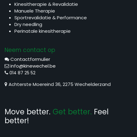
Kinesitherapie & Revalidatie
Manuele Therapie
Sportrevalidatie & Performance
Dry needling
Perinatale kinesitherapie
Neem contact op
Contactformulier
info@kinewechel.be
0
14 87 25 52
Achterste Moereind 36, 2275 Wechelderzand
Move better.
Get better.
Feel
better!