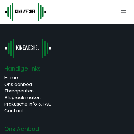
Overslaan naar inhoud
Handige links
Home
Ons aanbod
Therapeuten
Afspraak maken
Praktische Info & FAQ
Contact
Ons Aanbod