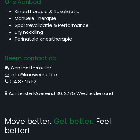
Ons Aanbod
Kinesitherapie & Revalidatie
Manuele Therapie
Sportrevalidatie & Performance
Dry needling
Perinatale kinesitherapie
Neem contact op
Contactformulier
info@kinewechel.be
0
14 87 25 52
Achterste Moereind 36, 2275 Wechelderzand
Move better.
Get better.
Feel
better!